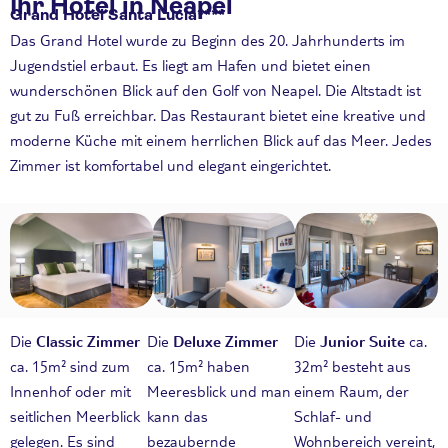
Ihr Hotel in Neapel
Grand Hotel Santa Lucia****
Das Grand Hotel wurde zu Beginn des 20. Jahrhunderts im
Jugendstiel erbaut. Es liegt am Hafen und bietet einen
wunderschönen Blick auf den Golf von Neapel. Die Altstadt ist
gut zu Fuß erreichbar. Das Restaurant bietet eine kreative und
moderne Küche mit einem herrlichen Blick auf das Meer. Jedes
Zimmer ist komfortabel und elegant eingerichtet.
Die
Classic Zimmer
Die
Deluxe Zimmer
Die
Junior Suite
ca.
ca. 15m² sind zum
ca. 15m² haben
32m² besteht aus
Innenhof oder mit
Meeresblick und man
einem Raum, der
seitlichen Meerblick
kann das
Schlaf- und
gelegen. Es sind
bezaubernde
Wohnbereich vereint,